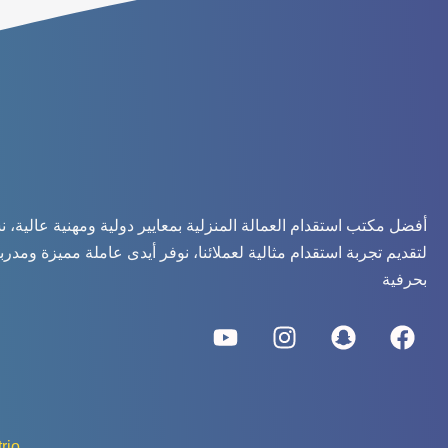
أفضل مكتب استقدام العمالة المنزلية بمعايير دولية ومهنية عالية، 
لتقديم تجربة استقدام مثالية لعملائنا، نوفر أيدى عاملة مميزة ومدرب
بحرفية
Y
I
S
F
o
n
n
a
u
s
a
c
t
t
p
e
u
a
c
b
rio